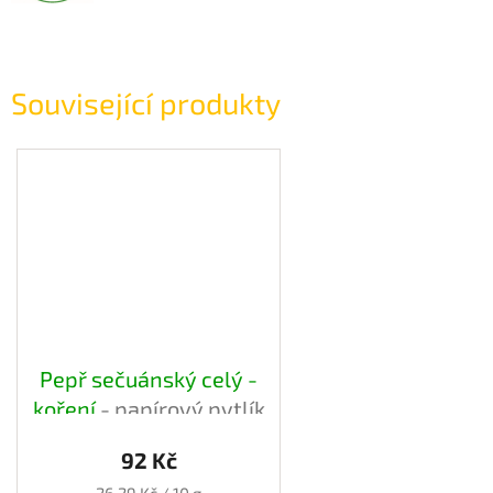
Související produkty
Pepř sečuánský celý -
koření
- papírový pytlík
92 Kč
Měrná