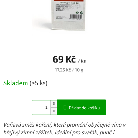
Blog
Přihlášení
69 Kč
/ ks
Měrná
17,25 Kč / 10 g
cena:
Skladem
(>5 ks)
Přidat do košíku
Voňavá směs koření, která promění obyčejné víno v
hřejivý zimní zážitek. Ideální pro svařák, punč i