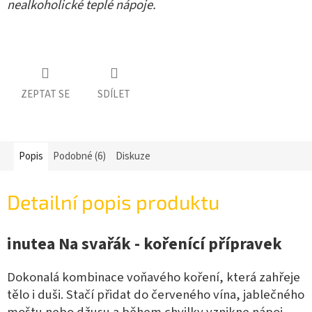
nealkoholické teplé nápoje.
ZEPTAT SE
SDÍLET
Popis
Podobné (6)
Diskuze
Detailní popis produktu
inutea Na svařák - kořenící přípravek
Dokonalá kombinace voňavého koření, která zahřeje
tělo i duši. Stačí přidat do červeného vína, jablečného
moštu nebo džusu a během chvilky vznikne nápoj