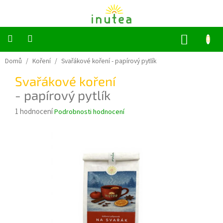
Přejít
na
obsah
NÁKUP
KOŠÍK
Bylinné
Domů
/
Koření
/
Svařákové koření
- papírový pytlík
a
ovocné
Svařákové koření
čaje
- papírový pytlík
Jednodruhové
Průměrné
1 hodnocení
Podrobnosti hodnocení
bylinky
hodnocení
produktu
Koření
je
5,0
z
Grilování
5
hvězdiček.
Dárkové
sady
Příslušenství