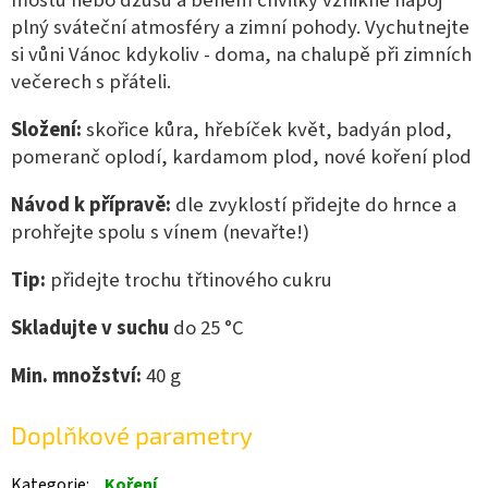
plný sváteční atmosféry a zimní pohody. Vychutnejte
si vůni Vánoc kdykoliv - doma, na chalupě při zimních
večerech s přáteli.
Složení:
skořice kůra, hřebíček květ, badyán plod,
pomeranč oplodí, kardamom plod, nové koření plod
Návod k přípravě:
dle zvyklostí přidejte do hrnce a
prohřejte spolu s vínem (nevařte!)
Tip:
přidejte trochu třtinového cukru
Skladujte v suchu
do 25 °C
Min. množství:
40
g
Doplňkové parametry
Kategorie
:
Koření