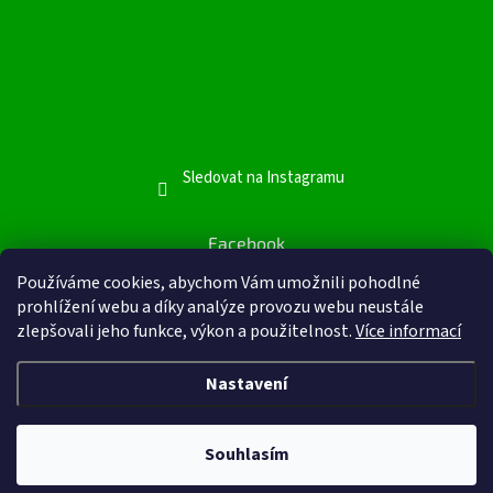
Sledovat na Instagramu
Facebook
Facebook
Používáme cookies, abychom Vám umožnili pohodlné
prohlížení webu a díky analýze provozu webu neustále
zlepšovali jeho funkce, výkon a použitelnost.
Více informací
Nastavení
Vytvořil Shoptet
&
Souhlasím
Copyright 2026
Inutea.cz
. Všechna práva vyhrazena.