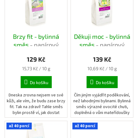
i
Blog
t
s
ů
p
Přihlášení
r
o
d
Brzy fit - bylinná
Děkuji moc - bylinná
u
směs
- papírový
směs
- papírový
k
pytlík
pytlík
t
129 Kč
139 Kč
ů
Měrná
Měrná
15,73 Kč / 10 g
10,69 Kč / 10 g
cena:
cena:
Do košíku
Do košíku
Dneska zrovna nejsem ve své
Čím jiným vyjádřit poděkování,
kůži, ale vím, že budu zase brzy
než lahodnými bylinami. Bylinná
fit. Tak na zdraví! Tahle směs
směs výrazné ovocité chuti,
bylin prostě ví, jak dostat
doplněná o vůni mateřídoušky
člověka na nohy.
vám určitě zvedne náladu.
až 40 porcí
až 40 porcí