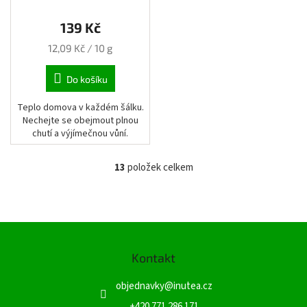
pytlík
139 Kč
Měrná
12,09 Kč / 10 g
cena:
Do košíku
Teplo domova v každém šálku.
Nechejte se obejmout plnou
chutí a výjímečnou vůní.
13
položek celkem
O
v
l
á
d
Z
a
á
c
Kontakt
p
í
a
p
objednavky
@
inutea.cz
t
r
v
í
+420 771 286 171