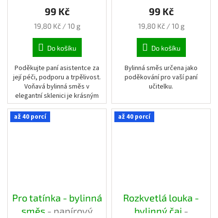
papírový pytlík
papírový pytlík
99 Kč
99 Kč
Měrná
Měrná
19,80 Kč / 10 g
19,80 Kč / 10 g
cena:
cena:
Do košíku
Do košíku
Poděkujte paní asistentce za
Bylinná směs určena jako
její péči, podporu a trpělivost.
poděkování pro vaší paní
Voňavá bylinná směs v
učitelku.
elegantní sklenici je krásným
dárkem na konec školního roku i
při dalších příležitostech.
až 40 porcí
až 40 porcí
Pro tatínka - bylinná
Rozkvetlá louka -
směs
- papírový
bylinný čaj
-