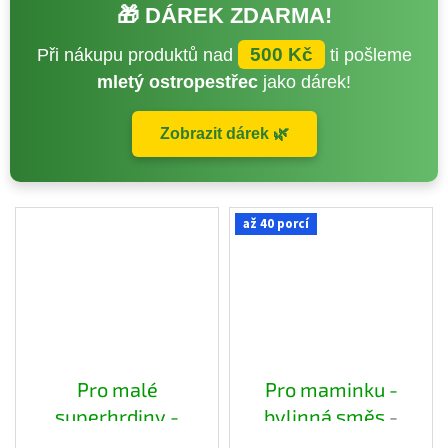
🎁 DÁREK ZDARMA!
500 Kč
Při nákupu produktů nad
ti pošleme
mletý ostropestřec
jako dárek!
Zobrazit dárek 🌿
až 40 porcí
Pro malé
Pro maminku -
superhrdiny -
bylinná směs
-
ovocný čaj
-
papírový pytlík