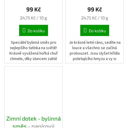
pytlík
papírový pytlík
99 Kč
99 Kč
Měrná
Měrná
24,75 Kč / 10 g
24,75 Kč / 10 g
cena:
cena:
Do košíku
Do košíku
Speciální bylinná směs pro
Je krásné letní ráno, sedíte na
nejlepšího tatínka na světě!
louce a všechno se začíná
Krásně vyvážená hořká chuť
probouzet. Jsou slyšet křídla
chmele, díky sluncem zalité
poletujícího hmyzu a vy si
chuti slunečnice, doplněná o
užíváte pocit svobody.
mentolové tóny máty.
Zimní dotek - bylinná
směs
- papírový