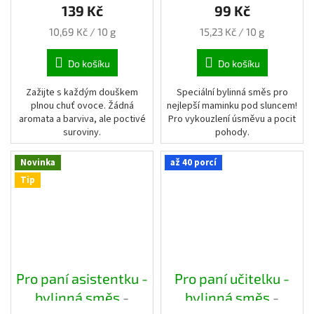
139 Kč
99 Kč
papírový pytlík
Měrná
Měrná
10,69 Kč / 10 g
15,23 Kč / 10 g
cena:
cena:
Do košíku
Do košíku
Zažijte s každým douškem
Speciální bylinná směs pro
plnou chuť ovoce. Žádná
nejlepší maminku pod sluncem!
aromata a barviva, ale poctivé
Pro vykouzlení úsměvu a pocit
suroviny.
pohody.
Novinka
až 40 porcí
Tip
Pro paní asistentku -
Pro paní učitelku -
bylinná směs
-
bylinná směs
-