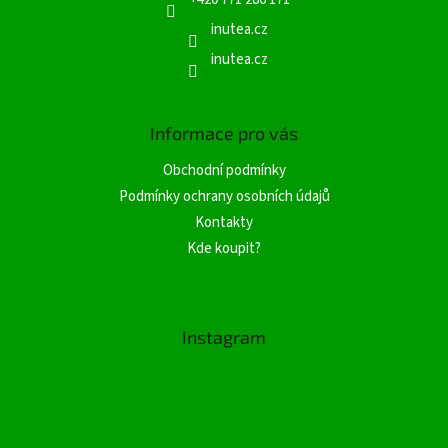
k
inutea.cz
y
v
inutea.cz
ý
p
i
s
Informace pro vás
u
Obchodní podmínky
Podmínky ochrany osobních údajů
Kontakty
Kde koupit?
Instagram