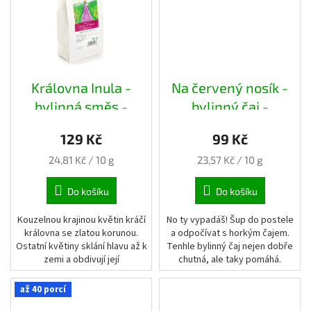
Královna Inula -
Na červený nosík -
bylinná směs
-
bylinný čaj
-
papírový pytlík
papírový pytlík
129 Kč
99 Kč
Měrná
Měrná
24,81 Kč / 10 g
23,57 Kč / 10 g
cena:
cena:
Do košíku
Do košíku
Kouzelnou krajinou květin kráčí
No ty vypadáš! Šup do postele
královna se zlatou korunou.
a odpočívat s horkým čajem.
Ostatní květiny sklání hlavu až k
Tenhle bylinný čaj nejen dobře
zemi a obdivují její
chutná, ale taky pomáhá.
majestátnost. Nechte se unést
Inulou a jejím světem bylin
až 40 porcí
díky...