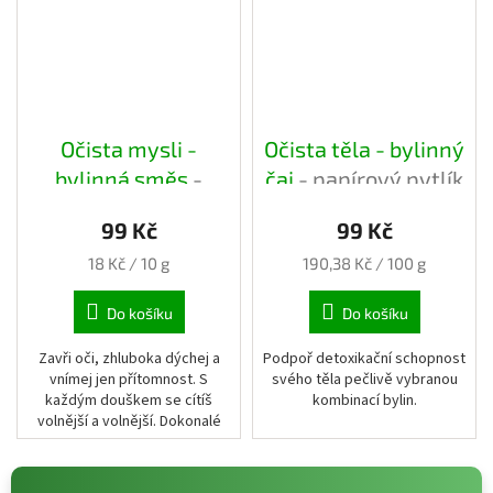
Očista mysli -
Očista těla - bylinný
bylinná směs
-
čaj
- papírový pytlík
papírový pytlík
99 Kč
99 Kč
Měrná
Měrná
18 Kč / 10 g
190,38 Kč / 100 g
cena:
cena:
Do košíku
Do košíku
Zavři oči, zhluboka dýchej a
Podpoř detoxikační schopnost
vnímej jen přítomnost. S
svého těla pečlivě vybranou
každým douškem se cítíš
kombinací bylin.
volnější a volnější. Dokonalé
souznění bylin pro pocit
svobody.