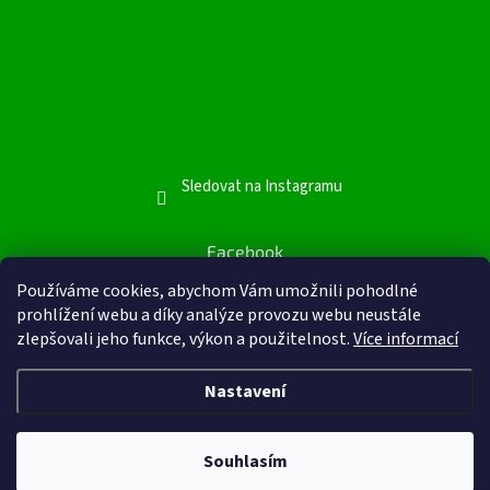
Sledovat na Instagramu
Facebook
Používáme cookies, abychom Vám umožnili pohodlné
Facebook
prohlížení webu a díky analýze provozu webu neustále
zlepšovali jeho funkce, výkon a použitelnost.
Více informací
Nastavení
Vytvořil Shoptet
&
Souhlasím
Copyright 2026
Inutea.cz
. Všechna práva vyhrazena.