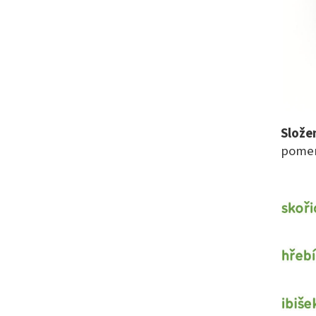
Slože
pomera