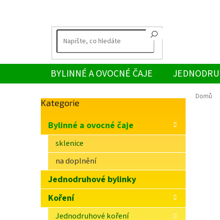
Přejít
na
obsah
BYLINNÉ A OVOCNÉ ČAJE
JEDNODRU
Domů
Přeskočit
Kategorie
P
kategorie
o
Bylinné a ovocné čaje
s
t
sklenice
r
na doplnění
a
n
Jednodruhové bylinky
n
í
Koření
p
Jednodruhové koření
a