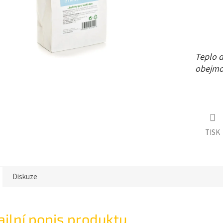
Teplo 
obejmou
TISK
Diskuze
ailní popis produktu