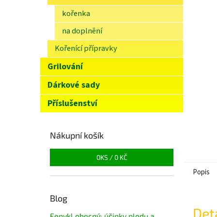
n
kořenka
e
l
na doplnění
Kořenící přípravky
Grilování
Dárkové sady
Příslušenství
Nákupní košík
0
KS /
0 KČ
Popis
Blog
Det
Fenykl obecný: účinky plodu a