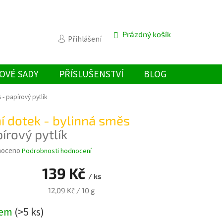
Prázdný košík
NÁKUPNÍ
Přihlášení
KOŠÍK
OVÉ SADY
PŘÍSLUŠENSTVÍ
BLOG
s
- papírový pytlík
í dotek - bylinná směs
írový pytlík
é
noceno
Podrobnosti hodnocení
ní
139 Kč
u
/ ks
Měrná
12,09 Kč / 10 g
cena:
dem
(>5 ks)
k.