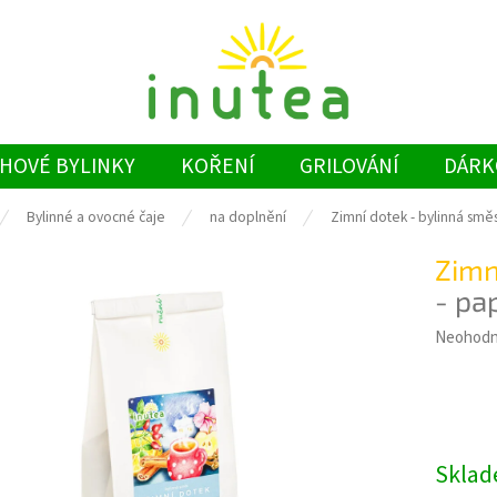
HOVÉ BYLINKY
KOŘENÍ
GRILOVÁNÍ
DÁRK
Bylinné a ovocné čaje
na doplnění
Zimní dotek - bylinná smě
Zimn
- pap
Průměrn
Neohod
hodnoce
produkt
je
0,0
z
Skla
5
hvězdiče