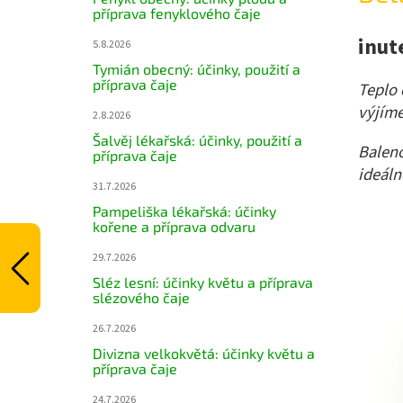
příprava fenyklového čaje
inut
5.8.2026
Tymián obecný: účinky, použití a
příprava čaje
Teplo 
výjím
2.8.2026
Šalvěj lékařská: účinky, použití a
Baleno
příprava čaje
ideáln
31.7.2026
Pampeliška lékařská: účinky
kořene a příprava odvaru
29.7.2026
Sléz lesní: účinky květu a příprava
slézového čaje
26.7.2026
Divizna velkokvětá: účinky květu a
příprava čaje
24.7.2026