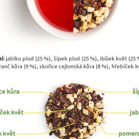
ní:
jablko plod (25 %), šípek plod (25 %), ibišek květ (25 
nč kůra (9 %), skořice cejlonská kůra (8 %), hřebíček k