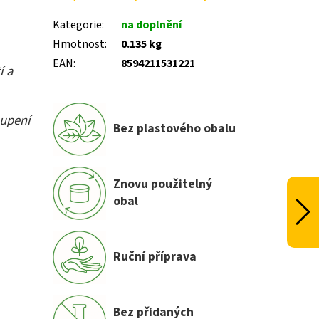
Kategorie
:
na doplnění
Hmotnost
:
0.135 kg
EAN
:
8594211531221
í a
oupení
Bez plastového obalu
Znovu použitelný
obal
Ruční příprava
Bez přidaných