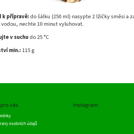
 k přípravě:
do šálku (250 ml) nasypte 2 lžičky směsi a za
 vodou, nechte 10 minut vyluhovat.
ujte v suchu
do 25 °C
tví min.:
115 g
 pro vás
Instagram
mínky
rany osobních údajů