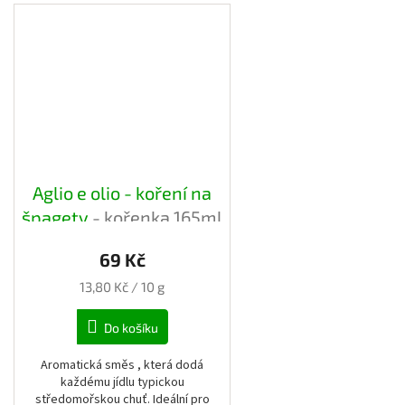
Aglio e olio - koření na
špagety
- kořenka 165ml
69 Kč
Měrná
13,80 Kč / 10 g
cena:
Do košíku
Aromatická směs , která dodá
každému jídlu typickou
středomořskou chuť. Ideální pro