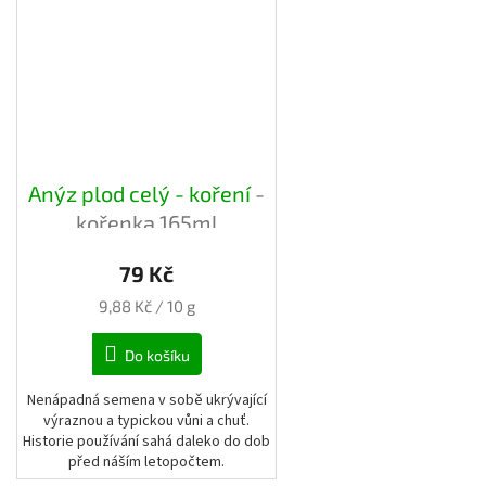
Anýz plod celý - koření
-
kořenka 165ml
79 Kč
Měrná
9,88 Kč / 10 g
cena:
Do košíku
Nenápadná semena v sobě ukrývající
výraznou a typickou vůni a chuť.
Historie používání sahá daleko do dob
před náším letopočtem.