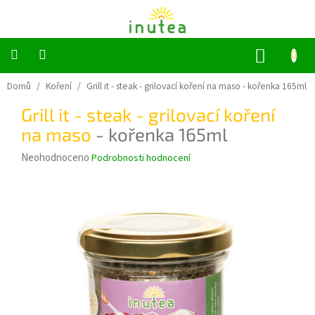
Přejít
na
obsah
NÁKUP
KOŠÍK
Bylinné
Domů
/
Koření
/
Grill it - steak - grilovací koření na maso
- kořenka 165ml
a
ovocné
Grill it - steak - grilovací koření
čaje
na maso
- kořenka 165ml
Jednodruhové
Průměrné
Neohodnoceno
Podrobnosti hodnocení
bylinky
hodnocení
produktu
Koření
je
0,0
z
Grilování
5
hvězdiček.
Dárkové
sady
Příslušenství