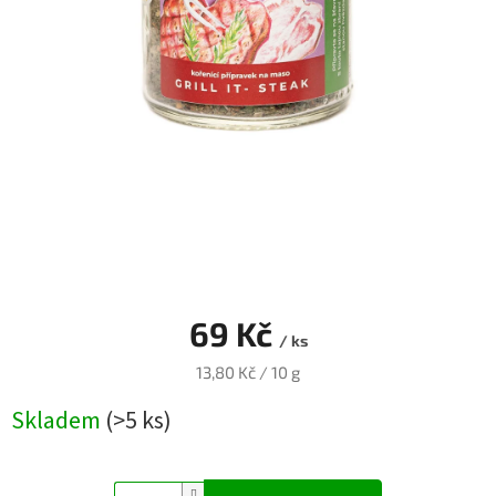
Blog
Přihlášení
69 Kč
/ ks
Měrná
13,80 Kč / 10 g
cena:
Skladem
(>5 ks)