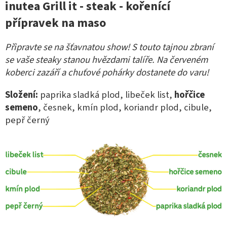
inutea Grill it - steak - kořenící
přípravek na maso
Připravte se na šťavnatou show! S touto tajnou zbraní
se vaše steaky stanou hvězdami talíře. Na červeném
koberci zazáří a chuťové pohárky dostanete do varu!
Složení:
paprika sladká plod, libeček list,
hořčice
semeno
, česnek, kmín plod, koriandr plod, cibule,
pepř černý