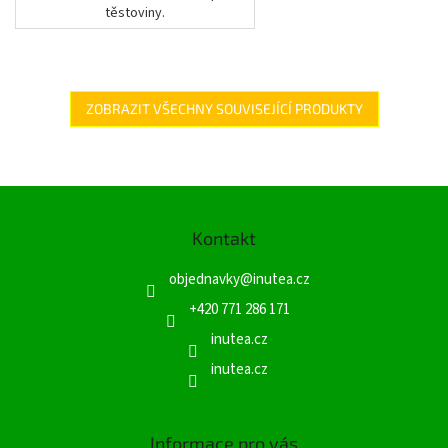
těstoviny.
ZOBRAZIT VŠECHNY SOUVISEJÍCÍ PRODUKTY
Z
á
Kontakt
p
a
objednavky
@
inutea.cz
t
í
+420 771 286 171
inutea.cz
inutea.cz
Informace pro vás