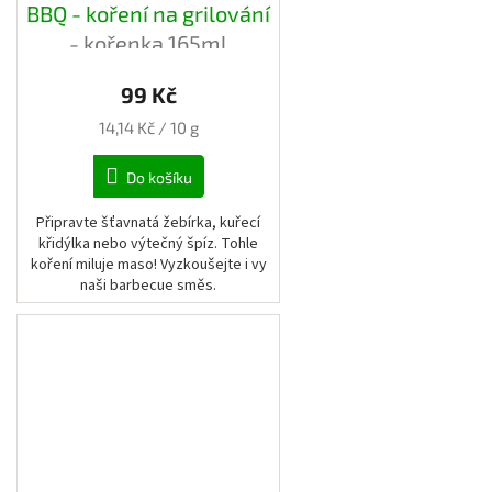
BBQ - koření na grilování
- kořenka 165ml
99 Kč
Měrná
14,14 Kč / 10 g
cena:
Do košíku
Připravte šťavnatá žebírka, kuřecí
křidýlka nebo výtečný špíz. Tohle
koření miluje maso! Vyzkoušejte i vy
naši barbecue směs.