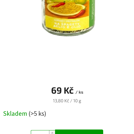
Blog
Přihlášení
69 Kč
/ ks
Měrná
13,80 Kč / 10 g
cena:
Skladem
(>5 ks)