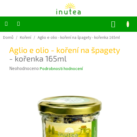
Přejít
na
obsah
NÁKUP
KOŠÍK
Bylinné
Domů
/
Koření
/
Aglio e olio - koření na špagety
- kořenka 165ml
a
ovocné
Aglio e olio - koření na špagety
čaje
- kořenka 165ml
Jednodruhové
Průměrné
Neohodnoceno
Podrobnosti hodnocení
bylinky
hodnocení
produktu
Koření
je
0,0
z
Grilování
5
hvězdiček.
Dárkové
sady
Příslušenství