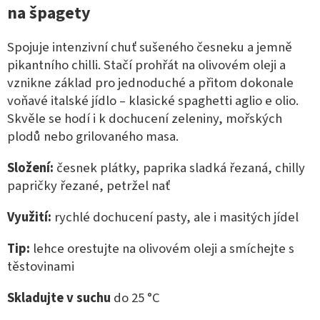
na špagety
Spojuje intenzivní chuť sušeného česneku a jemně
pikantního chilli. Stačí prohřát na olivovém oleji a
vznikne základ pro jednoduché a přitom dokonale
voňavé italské jídlo – klasické spaghetti aglio e olio.
Skvěle se hodí i k dochucení zeleniny, mořských
plodů nebo grilovaného masa.
Složení:
česnek plátky, paprika sladká řezaná, chilly
papričky řezané, petržel nať
Využití:
rychlé dochucení pasty, ale i masitých jídel
Tip:
lehce orestujte na olivovém oleji a smíchejte s
těstovinami
Skladujte v suchu
do 25 °C