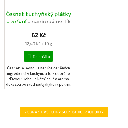
Česnek kuchyňský plátky
- koření
- papírový pytlík
62 Kč
Měrná
12,40 Kč / 10 g
cena:
Do košíku
Česnek je jednou z nejvíce ceněných
ingrediencí v kuchyni, a to z dobrého
důvodu! Jeho unikátní chuť a aroma
dokážou pozvednout jakýkoliv pokrm.
ZOBRAZIT VŠECHNY SOUVISEJÍCÍ PRODUKTY