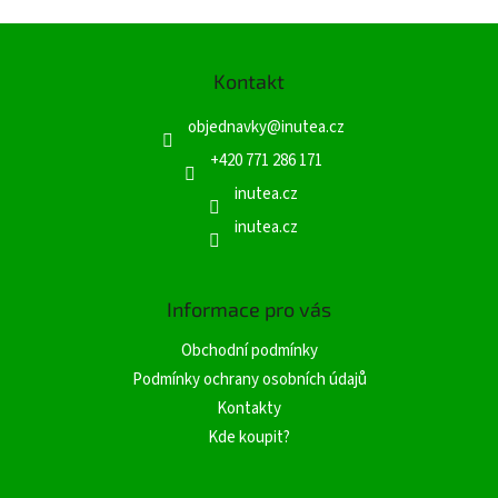
Z
á
Kontakt
p
a
objednavky
@
inutea.cz
t
í
+420 771 286 171
inutea.cz
inutea.cz
Informace pro vás
Obchodní podmínky
Podmínky ochrany osobních údajů
Kontakty
Kde koupit?