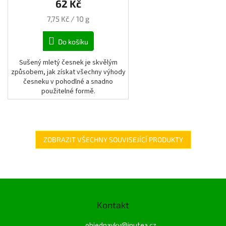
62 Kč
Měrná
7,75 Kč / 10 g
cena:
Do košíku
Sušený mletý česnek je skvělým
způsobem, jak získat všechny výhody
česneku v pohodlné a snadno
použitelné formě.
ZOBRAZIT VŠECHNY SOUVISEJÍCÍ PRODUKTY
Z
á
Kontakt
p
a
objednavky
@
inutea.cz