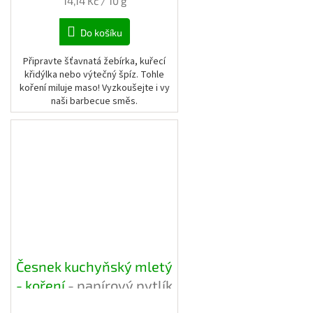
Měrná
14,14 Kč / 10 g
cena:
Do košíku
Připravte šťavnatá žebírka, kuřecí
křidýlka nebo výtečný špíz. Tohle
koření miluje maso! Vyzkoušejte i vy
naši barbecue směs.
Česnek kuchyňský mletý
- koření
- papírový pytlík