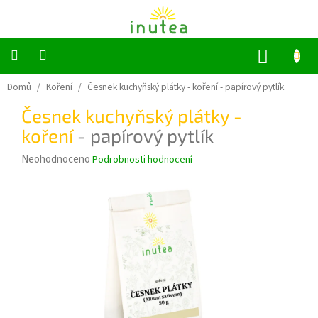
Přejít
na
obsah
NÁKUP
KOŠÍK
Bylinné
Domů
/
Koření
/
Česnek kuchyňský plátky - koření
- papírový pytlík
a
ovocné
Česnek kuchyňský plátky -
čaje
koření
- papírový pytlík
Jednodruhové
Průměrné
Neohodnoceno
Podrobnosti hodnocení
bylinky
hodnocení
produktu
Koření
je
0,0
z
Grilování
5
hvězdiček.
Dárkové
sady
Příslušenství