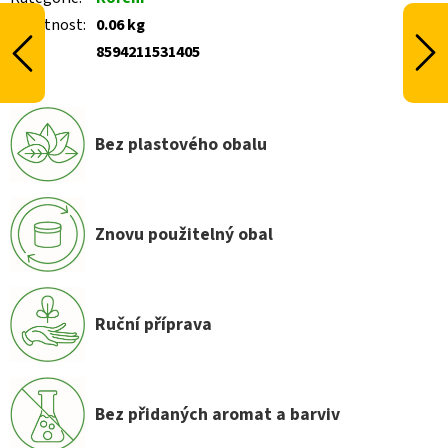
Hmotnost
:
0.06 kg
EAN
:
8594211531405
Bez plastového obalu
Znovu použitelný obal
Ruční příprava
Bez přidaných aromat a barviv