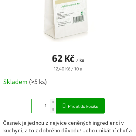
Blog
Přihlášení
62 Kč
/ ks
Měrná
12,40 Kč / 10 g
cena:
Skladem
(>5 ks)
Přidat do košíku
Česnek je jednou z nejvíce ceněných ingrediencí v
kuchyni, a to z dobrého důvodu! Jeho unikátní chuť a