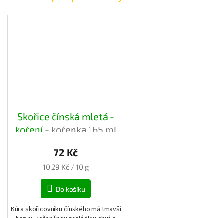
Skořice čínská mletá -
koření
- kořenka 165 ml
72 Kč
Měrná
10,29 Kč / 10 g
cena:
Do košíku
Kůra skořicovníku čínského má tmavší