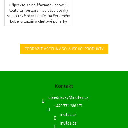
Připravte se na šťavnatou show! S
touto tajnou zbraní se vaše steaky
stanou hvězdami talíře. Na červeném
koberci zazáří a chuťové pohárky
dostanete do varu!
ZOBRAZIT VŠECHNY SOUVISEJÍCÍ PRODUKTY
Z
á
Kontakt
p
a
objednavky
@
inutea.cz
t
í
+420 771 286 171
inutea.cz
inutea.cz