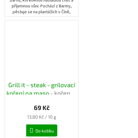
barvu, kořeněnou nasládlou chuť a
příjemnou vůni. Pochází z Barmy,
pěstuje se na plantážích v Číně,
Indonésii a Thajsku.
Grill it - steak - grilovací
koření na maso
- kořenka
165ml
69 Kč
Měrná
13,80 Kč / 10 g
cena:
Do košíku