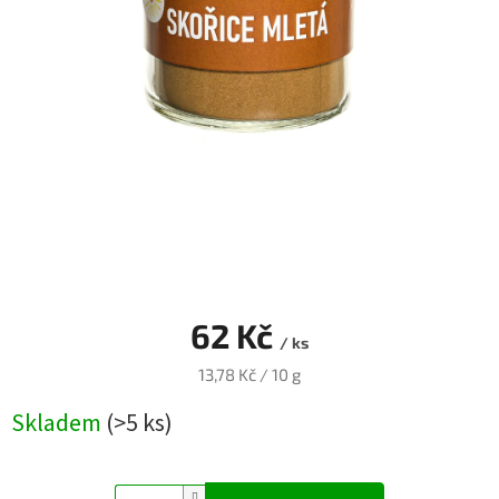
Blog
Přihlášení
62 Kč
/ ks
Měrná
13,78 Kč / 10 g
cena:
Skladem
(>5 ks)