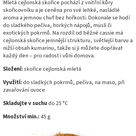
Mletá cejlonská skořice pochází z vnitřní kůry
skořicovníku a je ceněna pro své lehké, nasládlé
aroma a jemnou chuť bez hořkosti. Dokonale se hodí
do sladkého pečiva, horkých nápojů, müsli či
exotických pokrmů. Na rozdíl od běžné cassie má
cejlonská skořice jemnější strukturu, světlejší barvu a
nižší obsah kumarinu, takže si ji můžete dopřávat
každý den – pro radost i vůni domova.
Složení:
skořice cejlonská mletá
Využití:
do sladkých pokrmů, pečiva, na maso, při
zavařování ovoce
Skladujte v suchu
do 25 °C
Množství min.:
45
g