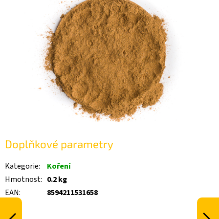
Doplňkové parametry
Kategorie
:
Koření
Hmotnost
:
0.2 kg
EAN
:
8594211531658