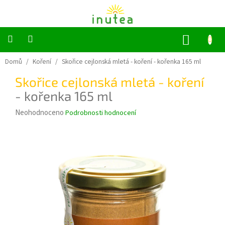
Přejít
na
obsah
NÁKUP
KOŠÍK
Bylinné
Domů
/
Koření
/
Skořice cejlonská mletá - koření
- kořenka 165 ml
a
ovocné
Skořice cejlonská mletá - koření
čaje
- kořenka 165 ml
Jednodruhové
Průměrné
Neohodnoceno
Podrobnosti hodnocení
bylinky
hodnocení
produktu
Koření
je
0,0
z
Grilování
5
hvězdiček.
Dárkové
sady
Příslušenství