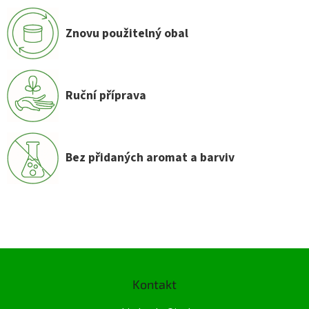
Znovu použitelný obal
Ruční příprava
Bez přidaných aromat a barviv
Z
á
Kontakt
p
a