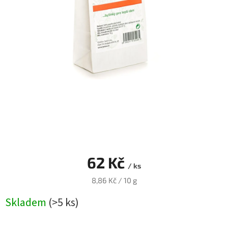
Blog
Přihlášení
62 Kč
/ ks
Měrná
8,86 Kč / 10 g
cena:
Skladem
(>5 ks)