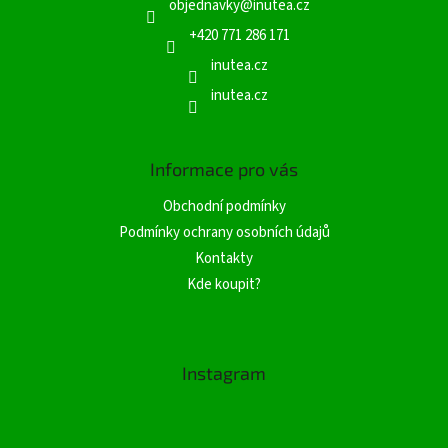
objednavky
@
inutea.cz
t
í
+420 771 286 171
inutea.cz
inutea.cz
Informace pro vás
Obchodní podmínky
Podmínky ochrany osobních údajů
Kontakty
Kde koupit?
Instagram