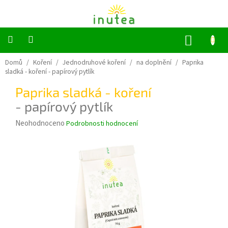
Přejít
na
obsah
NÁKUP
KOŠÍK
Bylinné
Domů
/
Koření
/
Jednodruhové koření
/
na doplnění
/
Paprika
a
sladká - koření
- papírový pytlík
ovocné
čaje
Paprika sladká - koření
- papírový pytlík
Jednodruhové
bylinky
Průměrné
Neohodnoceno
Podrobnosti hodnocení
hodnocení
Koření
produktu
je
0,0
Grilování
z
5
Dárkové
sady
hvězdiček.
Příslušenství