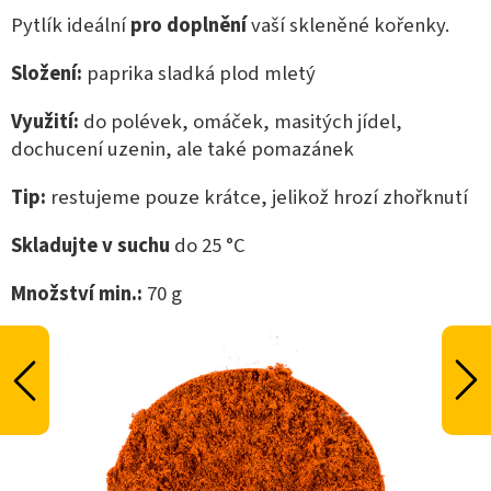
Pytlík ideální
pro doplnění
vaší skleněné kořenky.
Složení:
paprika sladká plod mletý
Využití:
do polévek, omáček, masitých jídel,
dochucení uzenin, ale také pomazánek
Tip:
restujeme pouze krátce, jelikož hrozí zhořknutí
Skladujte v suchu
do 25 °C
Množství min.:
70 g