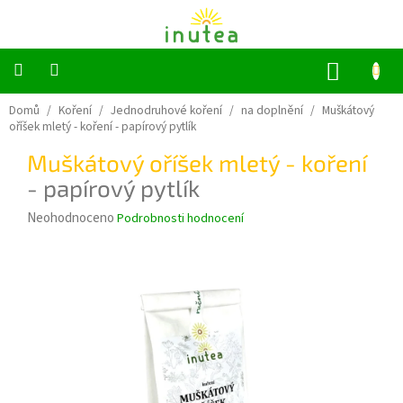
Přejít
na
obsah
NÁKUP
KOŠÍK
Bylinné
Domů
/
Koření
/
Jednodruhové koření
/
na doplnění
/
Muškátový
a
oříšek mletý - koření
- papírový pytlík
ovocné
čaje
Muškátový oříšek mletý - koření
- papírový pytlík
Jednodruhové
bylinky
Průměrné
Neohodnoceno
Podrobnosti hodnocení
hodnocení
Koření
produktu
je
0,0
Grilování
z
5
Dárkové
sady
hvězdiček.
Příslušenství