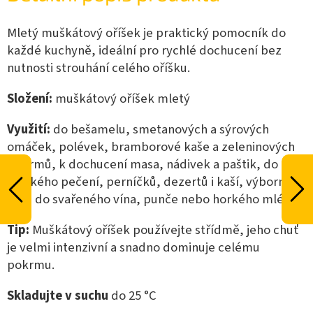
Mletý muškátový oříšek je praktický pomocník do
každé kuchyně, ideální pro rychlé dochucení bez
nutnosti strouhání celého oříšku.
Složení:
muškátový oříšek mletý
Využití:
do bešamelu, smetanových a sýrových
omáček, polévek, bramborové kaše a zeleninových
pokrmů, k dochucení masa, nádivek a paštik, do
sladkého pečení, perníčků, dezertů i kaší, výborný
také do svařeného vína, punče nebo horkého mléka
Tip:
Muškátový oříšek používejte střídmě, jeho chuť
je velmi intenzivní a snadno dominuje celému
pokrmu.
Skladujte v suchu
do 25 °C