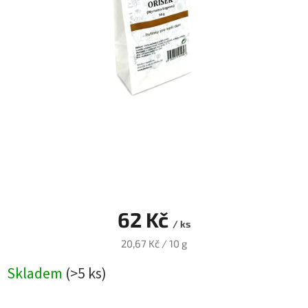
Blog
Přihlášení
62 Kč
/ ks
Měrná
20,67 Kč / 10 g
cena:
Skladem
(>5 ks)