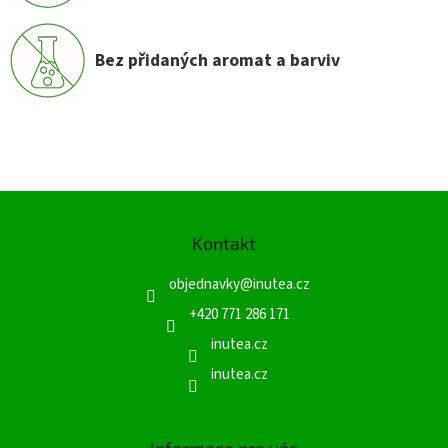
Bez přidaných aromat a barviv
Z
á
Kontakt
p
a
objednavky
@
inutea.cz
t
í
+420 771 286 171
inutea.cz
inutea.cz