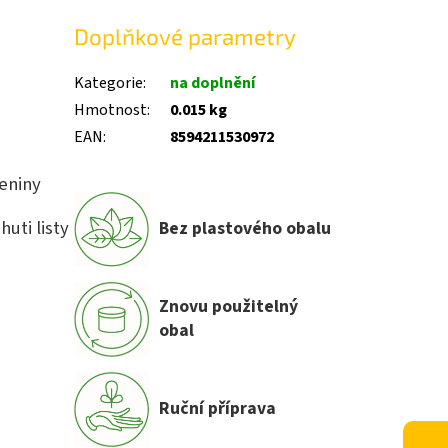
Doplňkové parametry
Kategorie
:
na doplnění
Hmotnost
:
0.015 kg
EAN
:
8594211530972
eniny
uti listy
Bez plastového obalu
Znovu použitelný
obal
Ruční příprava