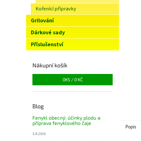
n
Kořenící přípravky
e
l
Grilování
Dárkové sady
Příslušenství
Nákupní košík
0
KS /
0 KČ
Blog
Fenykl obecný: účinky plodu a
příprava fenyklového čaje
Popis
5.8.2026