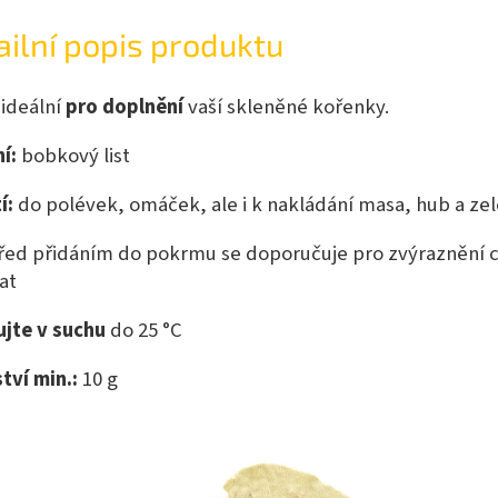
ailní popis produktu
 ideální
pro doplnění
vaší skleněné kořenky.
í:
bobkový list
í:
do polévek, omáček, ale i k nakládání masa, hub a zel
řed přidáním do pokrmu se doporučuje pro zvýraznění ch
at
ujte v suchu
do 25 °C
tví min.:
10 g