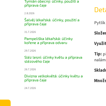
Tymián obecný: účinky, použití a
příprava čaje
Det
2.8.2026
Šalvěj lékařská: účinky, použití a
Pytlík
příprava čaje
Složen
31.7.2026
Pampeliška lékařská: účinky
kořene a příprava odvaru
Využit
29.7.2026
Tip:
p
Sléz lesní: účinky květu a příprava
nalám
slézového čaje
Sklad
26.7.2026
Divizna velkokvětá: účinky květu a
Množs
příprava čaje
24.7.2026