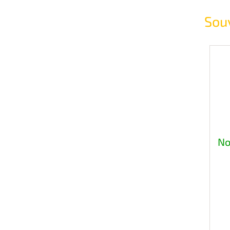
Souv
No