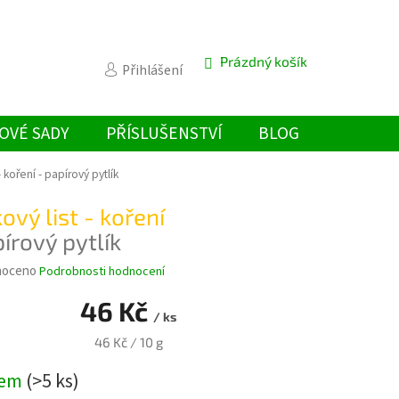
Prázdný košík
NÁKUPNÍ
Přihlášení
KOŠÍK
OVÉ SADY
PŘÍSLUŠENSTVÍ
BLOG
- koření
- papírový pytlík
ový list - koření
írový pytlík
é
noceno
Podrobnosti hodnocení
ní
46 Kč
u
/ ks
Měrná
46 Kč / 10 g
cena:
dem
(>5 ks)
k.