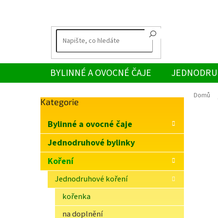
Přejít
na
obsah
BYLINNÉ A OVOCNÉ ČAJE
JEDNODRU
Domů
Přeskočit
Kategorie
P
kategorie
o
Bylinné a ovocné čaje
s
t
Jednodruhové bylinky
r
Koření
a
n
Jednodruhové koření
n
í
kořenka
p
na doplnění
a