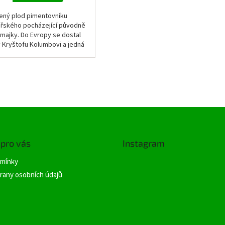
ený plod pimentovníku
ařského pocházející původně
amajky. Do Evropy se dostal
y Kryštofu Kolumbovi a jedná
o jedno z mála koření
házející ze západu.
 pro vás
Instagram
mínky
rany osobních údajů