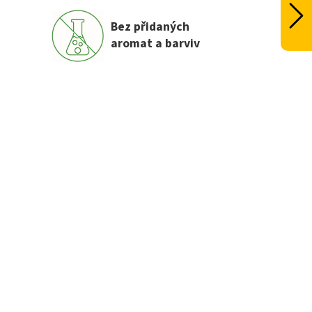
Bez přidaných
aromat a barviv