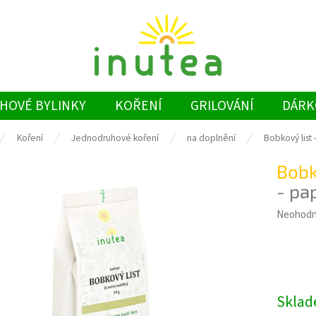
HOVÉ BYLINKY
KOŘENÍ
GRILOVÁNÍ
DÁRK
Koření
Jednodruhové koření
na doplnění
Bobkový list 
Bobk
- pap
Průměrn
Neohod
hodnoce
produkt
je
0,0
z
Skla
5
hvězdiče