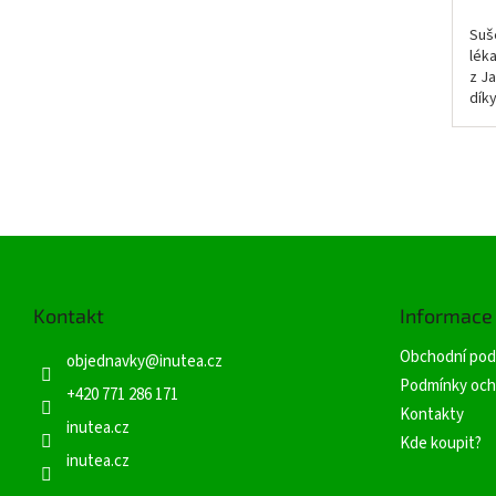
Suš
lék
z J
dík
se 
poc
Z
á
p
Kontakt
Informace
a
t
Obchodní pod
objednavky
@
inutea.cz
í
Podmínky och
+420 771 286 171
Kontakty
inutea.cz
Kde koupit?
inutea.cz