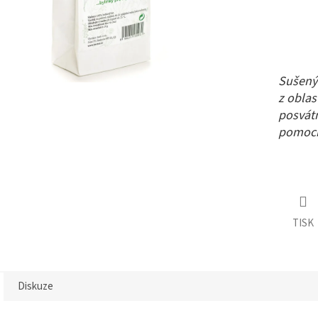
Sušený 
z oblas
posvátn
pomocn
TISK
Diskuze