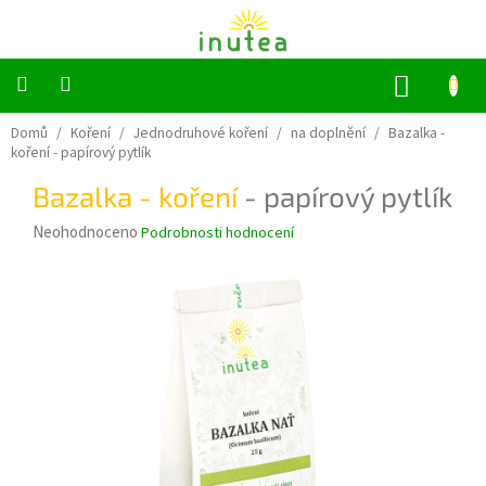
Přejít
na
obsah
NÁKUP
KOŠÍK
Bylinné
Domů
/
Koření
/
Jednodruhové koření
/
na doplnění
/
Bazalka -
a
koření
- papírový pytlík
ovocné
čaje
Bazalka - koření
- papírový pytlík
Průměrné
Neohodnoceno
Podrobnosti hodnocení
Jednodruhové
bylinky
hodnocení
produktu
Koření
je
0,0
z
Grilování
5
hvězdiček.
Dárkové
sady
Příslušenství