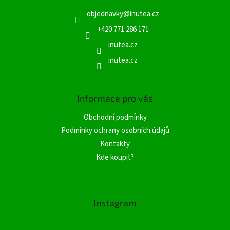
a
objednavky
@
inutea.cz
t
í
+420 771 286 171
inutea.cz
inutea.cz
Informace pro vás
Obchodní podmínky
Podmínky ochrany osobních údajů
Kontakty
Kde koupit?
Instagram