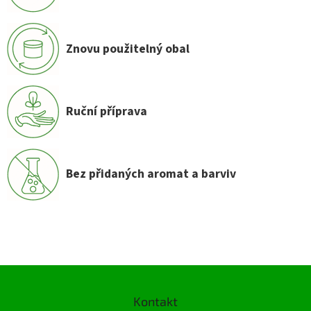
Znovu použitelný obal
Ruční příprava
Bez přidaných aromat a barviv
Z
á
Kontakt
p