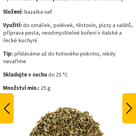
Složení:
bazalka nať
Využití:
do omáček, polévek, těstovin, pizzy a salátů,
příprava pesta, neodmyslitelné koření v italské a
řecké kuchyni
Tip:
přidáváme až do hotového pokrmu, nikdy
nevaříme
Skladujte v suchu
do 25 °C
Množství min.:
25 g