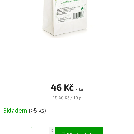
Blog
Přihlášení
46 Kč
/ ks
Měrná
18,40 Kč / 10 g
cena:
Skladem
(>5 ks)