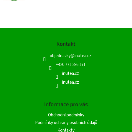
Z
á
Kontakt
p
a
objednavky
@
inutea.cz
t
í
+420 771 286 171
inutea.cz
inutea.cz
Informace pro vás
Obchodní podmínky
Podmínky ochrany osobních údajů
Kontakty