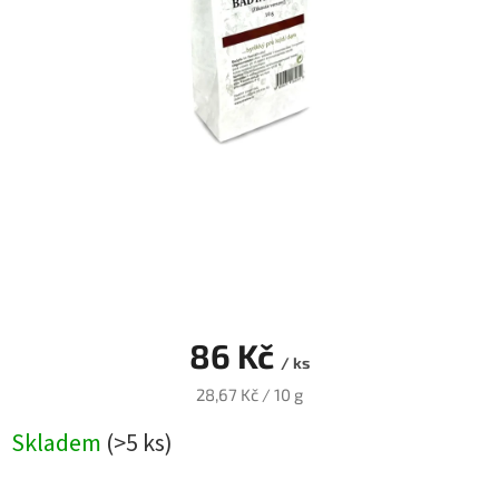
Blog
Přihlášení
86 Kč
/ ks
Měrná
28,67 Kč / 10 g
cena:
Skladem
(>5 ks)