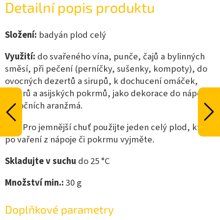
Detailní popis produktu
Složení:
badyán plod celý
Využití:
do svařeného vína, punče, čajů a bylinných
směsí, při pečení (perníčky, sušenky, kompoty), do
ovocných dezertů a sirupů, k dochucení omáček,
vývarů a asijských pokrmů, jako dekorace do nápojů a
vánočních aranžmá.
Tip:
Pro jemnější chuť použijte jeden celý plod, který
po vaření z nápoje či pokrmu vyjměte.
Skladujte v suchu
do 25 °C
Množství min.:
3
0 g
Doplňkové parametry