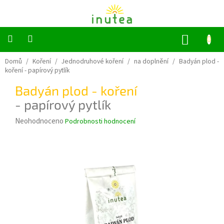
Přejít
na
obsah
NÁKUP
KOŠÍK
Bylinné
Domů
/
Koření
/
Jednodruhové koření
/
na doplnění
/
Badyán plod -
a
koření
- papírový pytlík
ovocné
čaje
Badyán plod - koření
- papírový pytlík
Jednodruhové
bylinky
Průměrné
Neohodnoceno
Podrobnosti hodnocení
hodnocení
Koření
produktu
je
0,0
Grilování
z
5
Dárkové
sady
hvězdiček.
Příslušenství