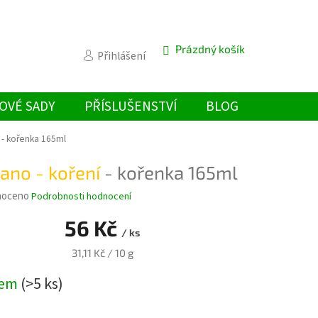
Prázdný košík
NÁKUPNÍ
Přihlášení
KOŠÍK
OVÉ SADY
PŘÍSLUŠENSTVÍ
BLOG
í
- kořenka 165ml
ano - koření
- kořenka 165ml
é
noceno
Podrobnosti hodnocení
ní
56 Kč
u
/ ks
Měrná
31,11 Kč / 10 g
cena:
dem
(>5 ks)
k.