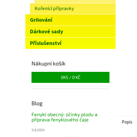
n
Kořenící přípravky
e
l
Grilování
Dárkové sady
Příslušenství
Nákupní košík
0
KS /
0 KČ
Blog
Fenykl obecný: účinky plodu a
příprava fenyklového čaje
Popis
5.8.2026