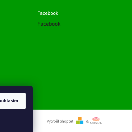
Facebook
Facebook
gramu
ouhlasím
Vytvořil Shoptet
&