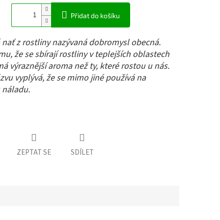
Přidat do košíku
nať z rostliny nazývaná dobromysl obecná.
mu, že se sbírají rostliny v teplejších oblastech
má výraznější aroma než ty, které rostou u nás.
ázvu vyplývá, že se mimo jiné používá na
 náladu.
ZEPTAT SE
SDÍLET