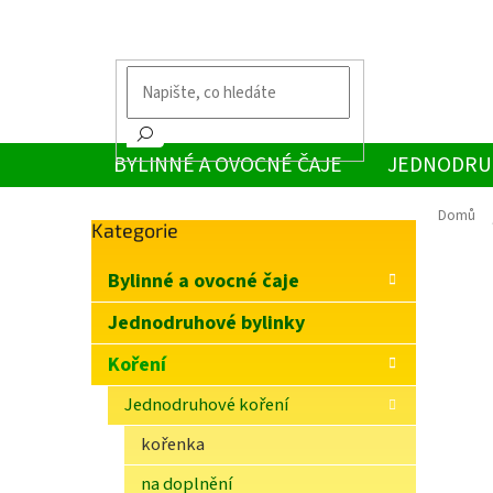
Přejít
na
obsah
BYLINNÉ A OVOCNÉ ČAJE
JEDNODRU
Domů
Přeskočit
Kategorie
P
kategorie
o
Bylinné a ovocné čaje
s
t
Jednodruhové bylinky
r
Koření
a
n
Jednodruhové koření
n
í
kořenka
p
na doplnění
a