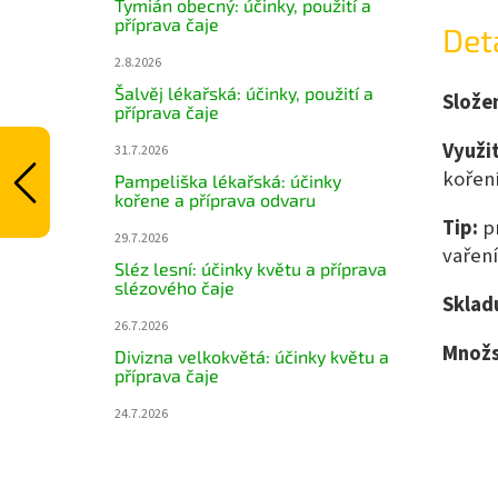
Tymián obecný: účinky, použití a
příprava čaje
Det
2.8.2026
Šalvěj lékařská: účinky, použití a
Složen
příprava čaje
Využit
31.7.2026
koření
Pampeliška lékařská: účinky
kořene a příprava odvaru
Tip:
pr
29.7.2026
vaření
Sléz lesní: účinky květu a příprava
slézového čaje
Sklad
26.7.2026
Množs
Divizna velkokvětá: účinky květu a
příprava čaje
24.7.2026