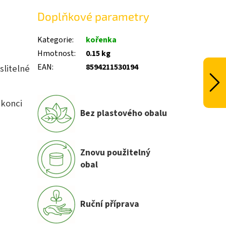
Doplňkové parametry
Kategorie
:
kořenka
Hmotnost
:
0.15 kg
EAN
:
8594211530194
slitelné
 konci
Bez plastového obalu
Znovu použitelný
obal
Ruční příprava