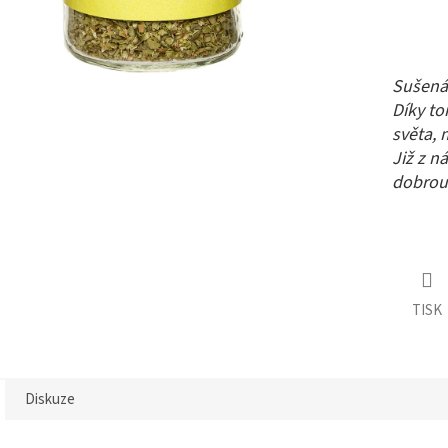
Sušená 
Díky to
světa, 
Již z n
dobrou
TISK
Diskuze