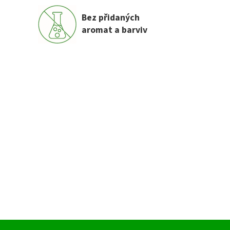
Bez přidaných
aromat a barviv