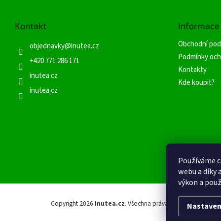
á
p
Kontakt
Informace
a
t
Obchodní pod
objednavky
@
inutea.cz
í
Podmínky och
+420 771 286 171
Kontakty
inutea.cz
Kde koupit?
inutea.cz
Používáme c
webu a díky 
výkon a použ
Copyright 2026
Inutea.cz
. Všechna práva vyhrazena.
Nastaven