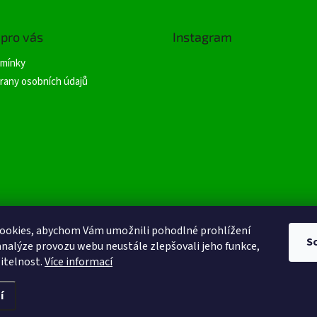
 pro vás
Instagram
mínky
rany osobních údajů
ookies, abychom Vám umožnili pohodlné prohlížení
Sledovat na Insta
S
analýze provozu webu neustále zlepšovali jeho funkce,
itelnost.
Více informací
í