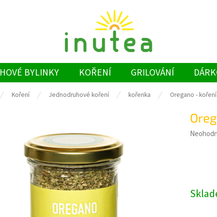
HOVÉ BYLINKY
KOŘENÍ
GRILOVÁNÍ
DÁRK
Koření
Jednodruhové koření
kořenka
Oregano - kořen
Oreg
Průměrn
Neohod
hodnoce
produkt
je
0,0
z
Skla
5
hvězdiče