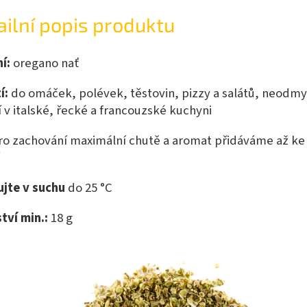
ailní popis produktu
í:
oregano nať
í:
do omáček, polévek, těstovin, pizzy a salátů, neodmy
 v italské, řecké a francouzské kuchyni
o zachování maximální chutě a aromat přidáváme až ke
ujte v suchu
do 25 °C
tví min.:
18 g