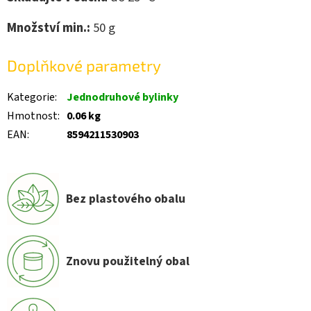
Množství min.:
50
g
Doplňkové parametry
Kategorie
:
Jednodruhové bylinky
Hmotnost
:
0.06 kg
EAN
:
8594211530903
Bez plastového obalu
Znovu použitelný obal