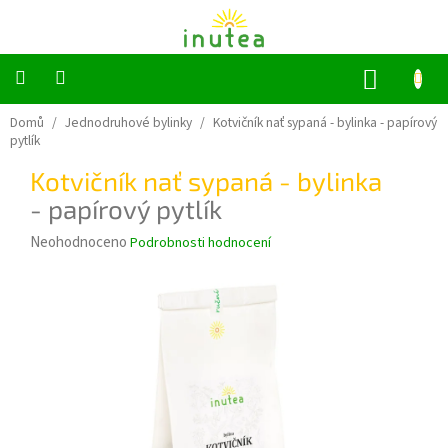
Přejít
na
obsah
NÁKUP
KOŠÍK
Bylinné
Domů
/
Jednodruhové bylinky
/
Kotvičník nať sypaná - bylinka
- papírový
a
pytlík
ovocné
čaje
Kotvičník nať sypaná - bylinka
- papírový pytlík
Jednodruhové
bylinky
Průměrné
Neohodnoceno
Podrobnosti hodnocení
hodnocení
Koření
produktu
je
0,0
Grilování
z
5
Dárkové
sady
hvězdiček.
Příslušenství