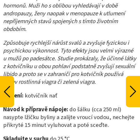
hormonů. Muži ho s oblibou vyhledávají v době
andropauzy, ženy naopak v menopauze k utlumení
nepříjemných stavů spojených s tímto životním
obdobím.
Způsobuje rychlejší nárůst svalů a zvyšuje fyzickou i
psychickou výkonnost. Tyto efekty jsou velmi výrazné
u mužů po padesátce. Studie prokázaly, že účinné látky
z kotvičníku u obou pohlaví podstatně zvyšují sexuální
libido a proto se v zahraničí pro kotvičník používá
název rostlinná viagra či zelená viagra.
Složení:
kotvičník nať
Návod k přípravě nápoje:
do šálku (cca 250 ml)
nasypte lžičku byliny a zalijte vroucí vodou, nechejte
přikryté 15 minut vyluhovat a poté sceďte.
Skladujte v suchu
do 25 °C