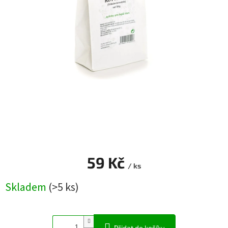
Blog
Přihlášení
59 Kč
/ ks
Měrná
Skladem
(>5 ks)
cena:
Přidat do košíku