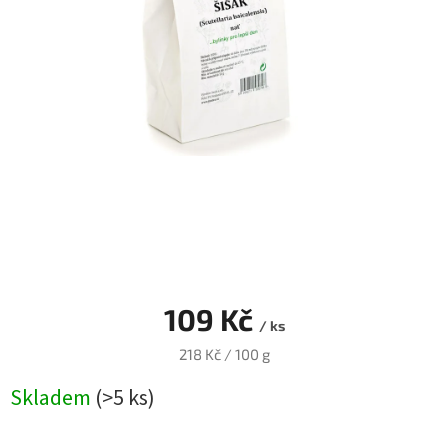
Blog
Přihlášení
109 Kč
/ ks
Měrná
218 Kč / 100 g
cena:
Skladem
(>5 ks)