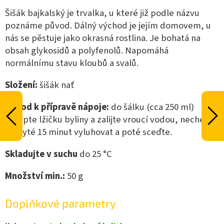
Šišák bajkalský je trvalka, u které již podle názvu
poznáme původ. Dálný východ je jejím domovem, u
nás se pěstuje jako okrasná rostlina. Je bohatá na
obsah glykosidů a polyfenolů. Napomáhá
normálnímu stavu kloubů a svalů.
Složení:
šišák nať
Návod k přípravě nápoje:
do šálku (cca 250 ml)
nasypte lžičku byliny a zalijte vroucí vodou, nechejte
zakryté 15 minut vyluhovat a poté sceďte.
Skladujte v suchu
do 25 °C
Množství min.:
50
g
Doplňkové parametry