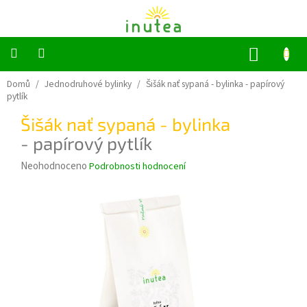
Přejít
na
obsah
NÁKUP
KOŠÍK
Bylinné
Domů
/
Jednodruhové bylinky
/
Šišák nať sypaná - bylinka
- papírový
a
pytlík
ovocné
čaje
Šišák nať sypaná - bylinka
- papírový pytlík
Jednodruhové
bylinky
Průměrné
Neohodnoceno
Podrobnosti hodnocení
hodnocení
Koření
produktu
je
0,0
Grilování
z
5
Dárkové
sady
hvězdiček.
Příslušenství