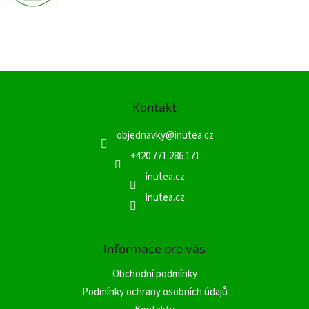
Z
á
Kontakt
p
a
objednavky
@
inutea.cz
t
í
+420 771 286 171
inutea.cz
inutea.cz
Informace pro vás
Obchodní podmínky
Podmínky ochrany osobních údajů