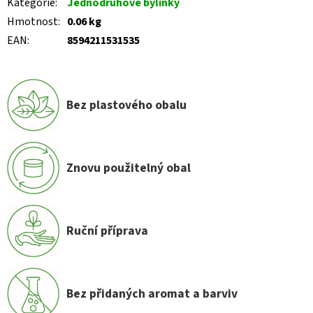
Kategorie
:
Jednodruhové bylinky
Hmotnost
:
0.06 kg
EAN
:
8594211531535
Bez plastového obalu
Znovu použitelný obal
Ruční příprava
Bez přidaných aromat a barviv