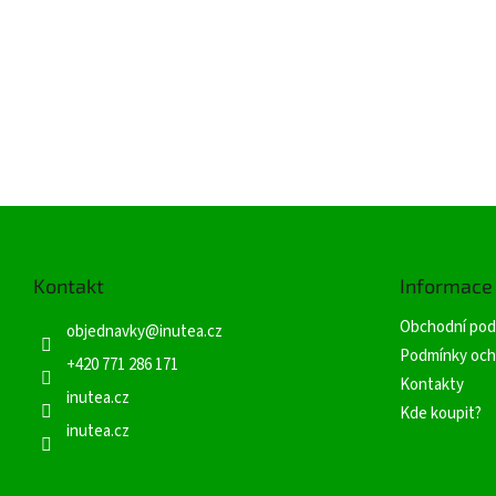
Z
á
p
Kontakt
Informace
a
t
Obchodní pod
objednavky
@
inutea.cz
í
Podmínky och
+420 771 286 171
Kontakty
inutea.cz
Kde koupit?
inutea.cz