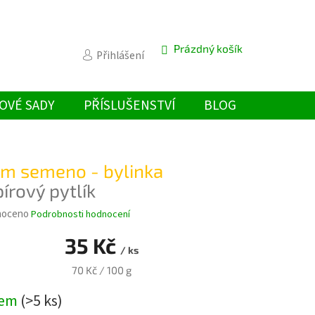
Prázdný košík
NÁKUPNÍ
Přihlášení
KOŠÍK
OVÉ SADY
PŘÍSLUŠENSTVÍ
BLOG
m semeno - bylinka
írový pytlík
é
noceno
Podrobnosti hodnocení
ní
35 Kč
u
/ ks
Měrná
70 Kč / 100 g
cena:
dem
(>5 ks)
k.