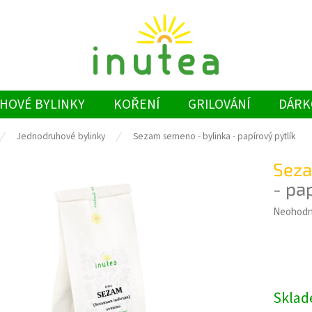
HOVÉ BYLINKY
KOŘENÍ
GRILOVÁNÍ
DÁRK
Jednodruhové bylinky
Sezam semeno - bylinka
- papírový pytlík
Seza
- pap
Průměrn
Neohod
hodnoce
produkt
je
0,0
z
Skla
5
hvězdiče