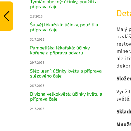
Tymián obecný: účinky, použití a
příprava čaje
Det
2.8.2026
Šalvěj lékařská: účinky, použití a
Malý p
příprava čaje
ozvláš
31.7.2026
restov
Pampeliška lékařská: účinky
minerá
kořene a příprava odvaru
ale i 
29.7.2026
dekor
Sléz lesní: účinky květu a příprava
slézového čaje
Složen
26.7.2026
Využit
Divizna velkokvětá: účinky květu a
světě.
příprava čaje
24.7.2026
Sklad
Množs