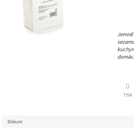
Jemně o
sezamo
kuchyni
domácí
TISK
Diskuze