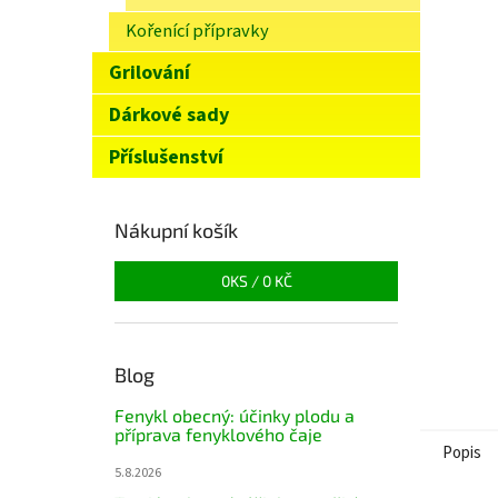
n
Kořenící přípravky
e
l
Grilování
Dárkové sady
Příslušenství
Nákupní košík
0
KS /
0 KČ
Blog
Fenykl obecný: účinky plodu a
příprava fenyklového čaje
Popis
5.8.2026