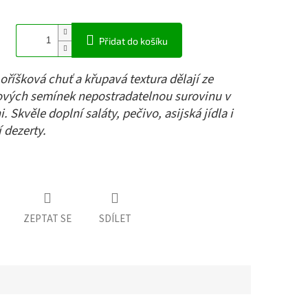
Přidat do košíku
říšková chuť a křupavá textura dělají ze
vých semínek nepostradatelnou surovinu v
. Skvěle doplní saláty, pečivo, asijská jídla i
 dezerty.
ZEPTAT SE
SDÍLET