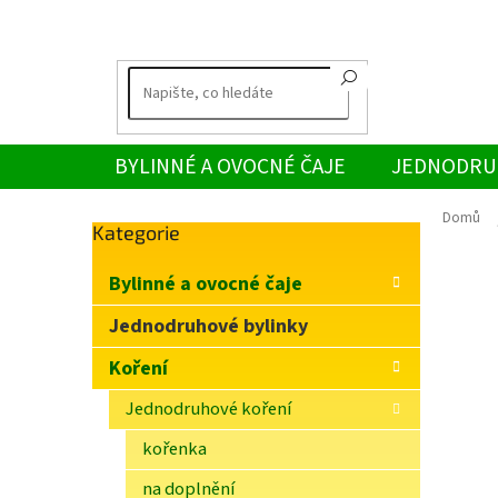
Přejít
na
obsah
BYLINNÉ A OVOCNÉ ČAJE
JEDNODRU
Domů
Přeskočit
Kategorie
P
kategorie
o
Bylinné a ovocné čaje
s
t
Jednodruhové bylinky
r
Koření
a
n
Jednodruhové koření
n
í
kořenka
p
na doplnění
a