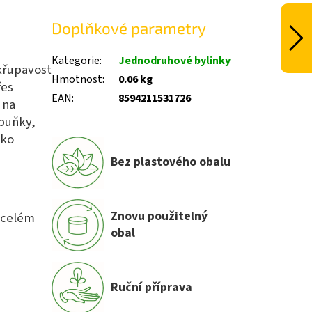
Doplňkové parametry
Kategorie
:
Jednodruhové bylinky
 křupavost
Hmotnost
:
0.06 kg
řes
EAN
:
8594211531726
 na
 buňky,
ako
Bez plastového obalu
Znovu použitelný
o celém
obal
Ruční příprava