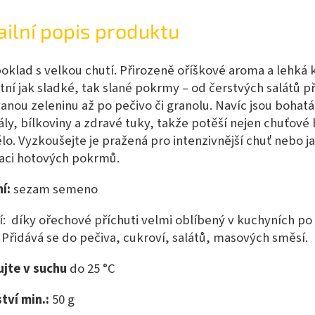
ailní popis produktu
oklad s velkou chutí. Přirozeně oříškové aroma a lehká
tní jak sladké, tak slané pokrmy – od čerstvých salátů p
anou zeleninu až po pečivo či granolu. Navíc jsou bohatá
ly, bílkoviny a zdravé tuky, takže potěší nejen chuťové
tělo. Vyzkoušejte je pražená pro intenzivnější chuť nebo j
aci hotových pokrmů.
í:
sezam semeno
í: díky ořechové příchuti velmi oblíbený v kuchyních p
 Přidává se do pečiva, cukroví, salátů, masových směsí.
ujte v suchu
do 25 °C
tví min.:
50
g