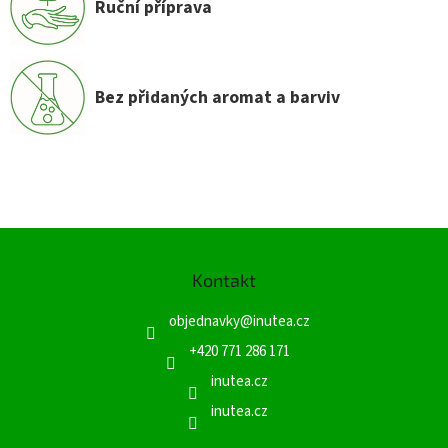
Ruční příprava
Bez přidaných aromat a barviv
Z
á
Kontakt
p
a
objednavky
@
inutea.cz
t
í
+420 771 286 171
inutea.cz
inutea.cz