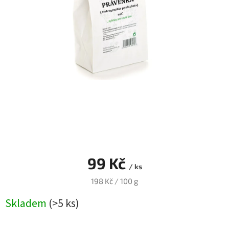
Blog
Přihlášení
99 Kč
/ ks
Měrná
198 Kč / 100 g
cena:
Skladem
(>5 ks)