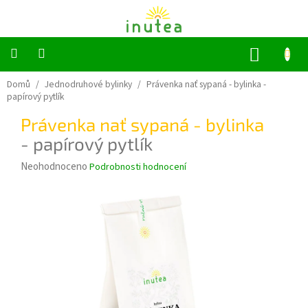
Přejít
na
obsah
NÁKUP
KOŠÍK
Bylinné
Domů
/
Jednodruhové bylinky
/
Právenka nať sypaná - bylinka
-
a
papírový pytlík
ovocné
čaje
Právenka nať sypaná - bylinka
- papírový pytlík
Jednodruhové
bylinky
Průměrné
Neohodnoceno
Podrobnosti hodnocení
hodnocení
Koření
produktu
je
0,0
Grilování
z
5
Dárkové
sady
hvězdiček.
Příslušenství