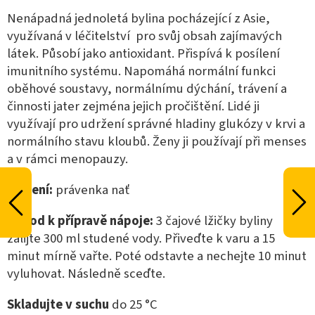
Nenápadná jednoletá bylina pocházející z Asie,
využívaná v léčitelství pro svůj obsah zajímavých
látek. Působí jako antioxidant. Přispívá k posílení
imunitního systému. Napomáhá normální funkci
oběhové soustavy, normálnímu dýchání, trávení a
činnosti jater zejména jejich pročištění. Lidé ji
využívají pro udržení správné hladiny glukózy v krvi a
normálního stavu kloubů. Ženy ji používají při menses
a v rámci menopauzy.
Složení:
právenka nať
Návod k přípravě nápoje:
3 čajové lžičky byliny
zalijte 300 ml studené vody. Přiveďte k varu a 15
minut mírně vařte. Poté odstavte a nechejte 10 minut
vyluhovat. Následně sceďte.
Skladujte v suchu
do 25 °C