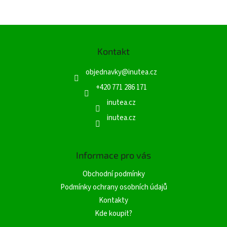
Z
á
Kontakt
p
a
objednavky
@
inutea.cz
t
í
+420 771 286 171
inutea.cz
inutea.cz
Informace pro vás
Obchodní podmínky
Podmínky ochrany osobních údajů
Kontakty
Kde koupit?