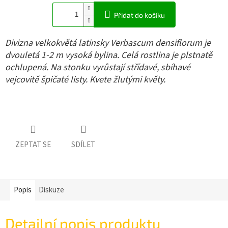
Přidat do košíku
Divizna velkokvětá latinsky Verbascum densiflorum je
dvouletá 1-2 m vysoká bylina. Celá rostlina je plstnatě
ochlupená. Na stonku vyrůstají střídavé, sbíhavé
vejcovitě špičaté listy. Kvete žlutými květy.
ZEPTAT SE
SDÍLET
Popis
Diskuze
Detailní popis produktu