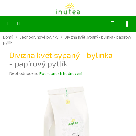
Přejít
na
obsah
NÁKUP
KOŠÍK
Bylinné
Domů
/
Jednodruhové bylinky
/
Divizna květ sypaný - bylinka
- papírový
a
pytlík
ovocné
čaje
Divizna květ sypaný - bylinka
- papírový pytlík
Jednodruhové
bylinky
Průměrné
Neohodnoceno
Podrobnosti hodnocení
hodnocení
Koření
produktu
je
0,0
Grilování
z
5
Dárkové
sady
hvězdiček.
Příslušenství