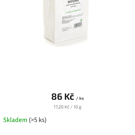
Blog
Přihlášení
86 Kč
/ ks
Měrná
17,20 Kč / 10 g
cena:
Skladem
(>5 ks)