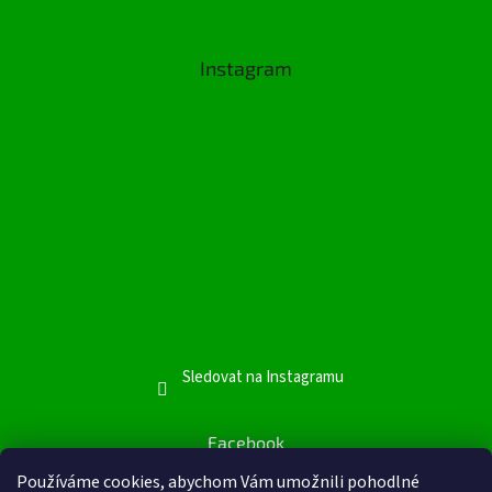
Instagram
Sledovat na Instagramu
Facebook
Používáme cookies, abychom Vám umožnili pohodlné
Facebook