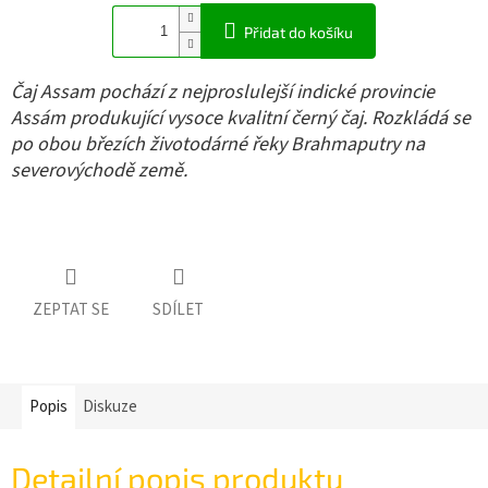
Přidat do košíku
Čaj Assam pochází z nejproslulejší indické provincie
Assám produkující vysoce kvalitní černý čaj. Rozkládá se
po obou březích životodárné řeky Brahmaputry na
severovýchodě země.
ZEPTAT SE
SDÍLET
Popis
Diskuze
Detailní popis produktu