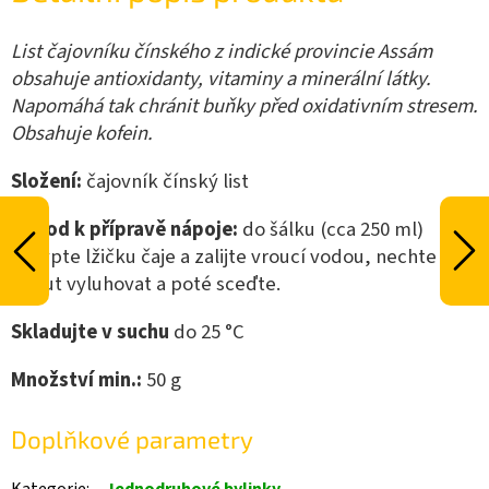
List čajovníku čínského z indické provincie Assám
obsahuje antioxidanty, vitaminy a minerální látky.
Napomáhá tak chránit buňky před oxidativním stresem.
Obsahuje kofein.
Složení:
čajovník čínský list
Návod k přípravě nápoje:
do šálku (cca 250 ml)
nasypte lžičku čaje a zalijte vroucí vodou, nechte 2-5
minut vyluhovat a poté sceďte.
Skladujte v suchu
do 25 °C
Množství min.:
50
g
Doplňkové parametry