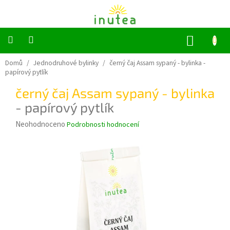
Přejít
na
obsah
NÁKUP
KOŠÍK
Bylinné
Domů
/
Jednodruhové bylinky
/
černý čaj Assam sypaný - bylinka
-
a
papírový pytlík
ovocné
čaje
černý čaj Assam sypaný - bylinka
- papírový pytlík
Jednodruhové
bylinky
Průměrné
Neohodnoceno
Podrobnosti hodnocení
hodnocení
Koření
produktu
je
0,0
Grilování
z
5
Dárkové
sady
hvězdiček.
Příslušenství