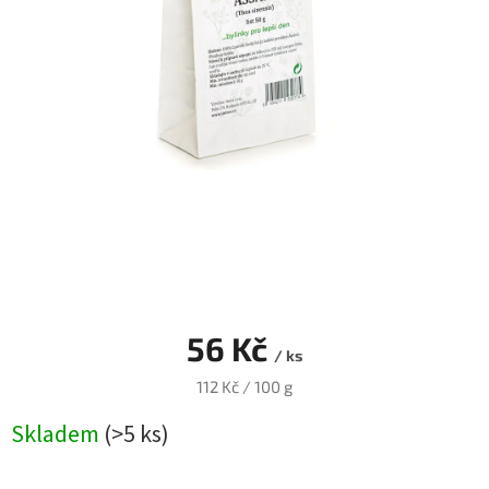
Blog
Přihlášení
56 Kč
/ ks
Měrná
112 Kč / 100 g
cena:
Skladem
(>5 ks)