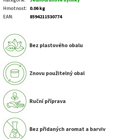
Kategorie
:
Jednodruhové bylinky
Hmotnost
:
0.06 kg
EAN
:
8594211530774
Bez plastového obalu
Znovu použitelný obal
Ruční příprava
Bez přidaných aromat a barviv