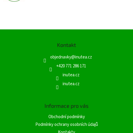
Z
á
Kontakt
p
a
objednavky
@
inutea.cz
t
í
+420 771 286 171
inutea.cz
inutea.cz
Informace pro vás
Obchodní podmínky
Podmínky ochrany osobních údajů
Kontakty