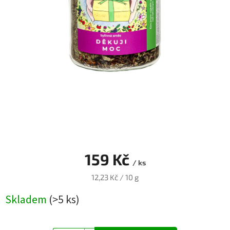
Blog
Přihlášení
159 Kč
/ ks
Měrná
12,23 Kč / 10 g
cena:
Skladem
(>5 ks)