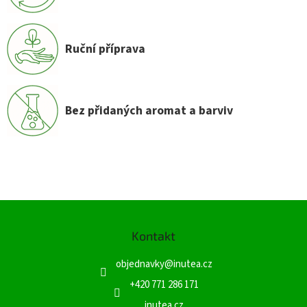
Ruční příprava
Bez přidaných aromat a barviv
Z
á
Kontakt
p
a
objednavky
@
inutea.cz
t
í
+420 771 286 171
inutea.cz