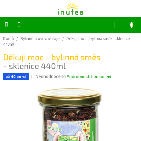
Přejít
na
obsah
NÁKUP
KOŠÍK
Bylinné
Domů
/
Bylinné a ovocné čaje
/
Děkuji moc - bylinná směs
- sklenice
a
440ml
ovocné
čaje
Děkuji moc - bylinná směs
- sklenice 440ml
Jednodruhové
bylinky
Průměrné
Neohodnoceno
Podrobnosti hodnocení
až 40 porcí
hodnocení
Koření
produktu
je
0,0
Grilování
z
5
Dárkové
sady
hvězdiček.
Příslušenství