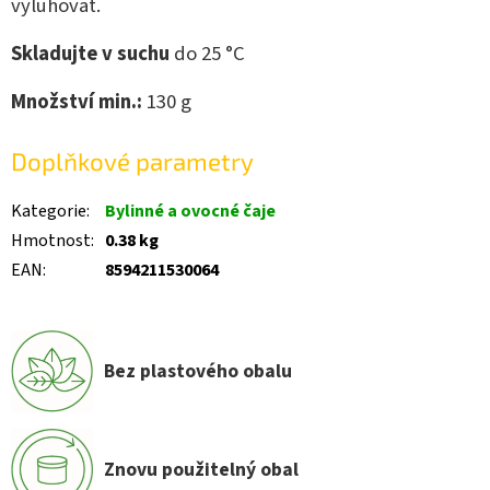
vyluhovat.
Skladujte v suchu
do 25 °C
Množství min.:
130 g
Doplňkové parametry
Kategorie
:
Bylinné a ovocné čaje
Hmotnost
:
0.38 kg
EAN
:
8594211530064
Bez plastového obalu
Znovu použitelný obal