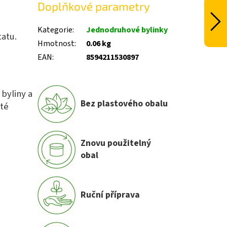
Doplňkové parametry
Kategorie
:
Jednodruhové bylinky
tatu.
Hmotnost
:
0.06 kg
EAN
:
8594211530897
 byliny a
Bez plastového obalu
oté
Znovu použitelný
obal
Ruční příprava