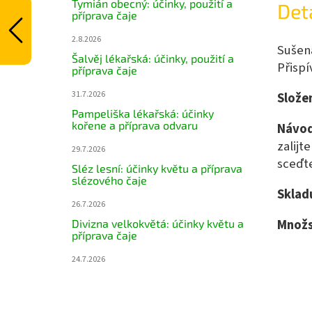
Tymián obecný: účinky, použití a
Det
příprava čaje
2.8.2026
Sušená
Šalvěj lékařská: účinky, použití a
Přisp
příprava čaje
31.7.2026
Složen
Pampeliška lékařská: účinky
kořene a příprava odvaru
Návod
zalijt
29.7.2026
sceďt
Sléz lesní: účinky květu a příprava
slézového čaje
Sklad
26.7.2026
Množs
Divizna velkokvětá: účinky květu a
příprava čaje
24.7.2026