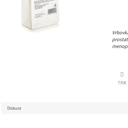
Vrbovka
prostat
menopa
TISK
Diskuze