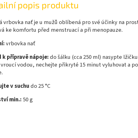
ailní popis produktu
 vrbovka nať je u mužů oblíbená pro své účinky na pros
ívá ke komfortu před menstruací a při menopauze.
í:
vrbovka nať
 k přípravě nápoje:
do šálku (cca 250 ml) nasypte lžičku
e vroucí vodou, nechejte přikryté 15 minut vyluhovat a p
e.
ujte v suchu
do 25 °C
tví min.:
50
g