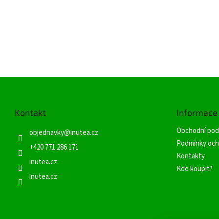
Z
á
p
Kontakt
Informace
a
t
Obchodní pod
objednavky
@
inutea.cz
í
Podmínky och
+420 771 286 171
Kontakty
inutea.cz
Kde koupit?
inutea.cz