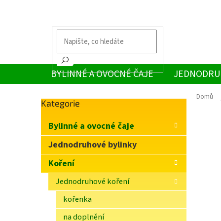
Přejít
na
obsah
BYLINNÉ A OVOCNÉ ČAJE
JEDNODRU
Domů
Přeskočit
Kategorie
P
kategorie
o
Bylinné a ovocné čaje
s
t
Jednodruhové bylinky
r
Koření
a
n
Jednodruhové koření
n
í
kořenka
p
na doplnění
a