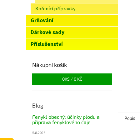
n
Kořenící přípravky
e
l
Grilování
Dárkové sady
Příslušenství
Nákupní košík
0
KS /
0 KČ
Blog
Fenykl obecný: účinky plodu a
Popis
příprava fenyklového čaje
5.8.2026