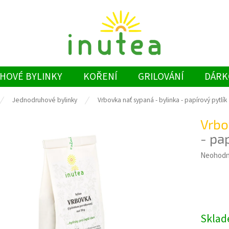
HOVÉ BYLINKY
KOŘENÍ
GRILOVÁNÍ
DÁRK
Jednodruhové bylinky
Vrbovka nať sypaná - bylinka
- papírový pytlík
Vrbo
- pap
Průměrn
Neohod
hodnoce
produkt
je
0,0
z
Skla
5
hvězdiče