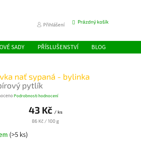
Prázdný košík
NÁKUPNÍ
Přihlášení
KOŠÍK
OVÉ SADY
PŘÍSLUŠENSTVÍ
BLOG
vka nať sypaná - bylinka
írový pytlík
é
noceno
Podrobnosti hodnocení
ní
43 Kč
u
/ ks
Měrná
86 Kč / 100 g
cena:
dem
(>5 ks)
k.