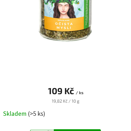
Blog
Přihlášení
109 Kč
/ ks
Měrná
19,82 Kč / 10 g
cena:
Skladem
(>5 ks)