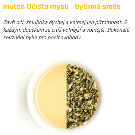
inutea Očista mysli - bylinná směs
Zavři oči, zhluboka dýchej a vnímej jen přítomnost. S
každým douškem se cítíš volnější a volnější. Dokonalé
souznění bylin pro pocit svobody.