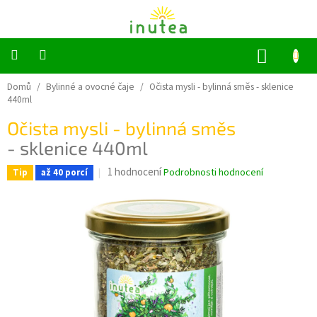
Přejít
na
obsah
NÁKUP
KOŠÍK
Bylinné
Domů
/
Bylinné a ovocné čaje
/
Očista mysli - bylinná směs
- sklenice
a
440ml
ovocné
čaje
Očista mysli - bylinná směs
- sklenice 440ml
Jednodruhové
bylinky
Průměrné
1 hodnocení
Podrobnosti hodnocení
Tip
až 40 porcí
hodnocení
Koření
produktu
je
5,0
Grilování
z
5
Dárkové
sady
hvězdiček.
Příslušenství