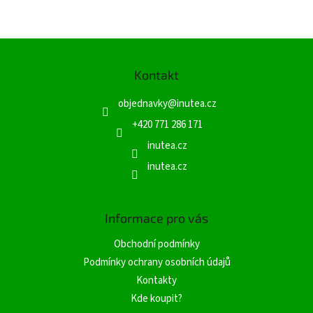
Z
á
Kontakt
p
a
objednavky
@
inutea.cz
t
í
+420 771 286 171
inutea.cz
inutea.cz
Informace pro vás
Obchodní podmínky
Podmínky ochrany osobních údajů
Kontakty
Kde koupit?