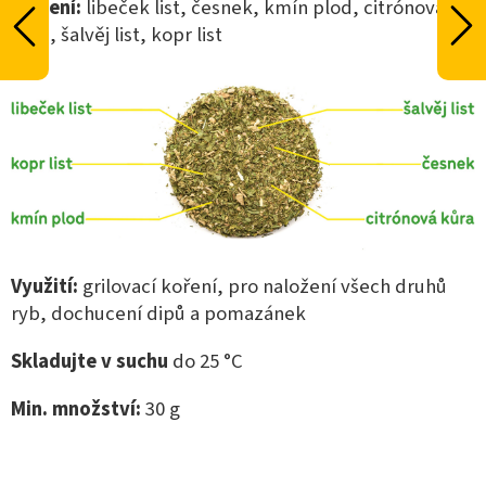
Složení:
libeček list, česnek, kmín plod, citrónová
kůra, šalvěj list, kopr list
Využití:
grilovací koření,
pro naložení všech druhů
ryb, dochucení dipů a pomazánek
Skladujte v suchu
do 25 °C
Min. množství:
30
g