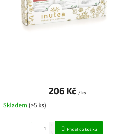
Blog
Přihlášení
206 Kč
/ ks
Měrná
Skladem
(>5 ks)
cena:
Přidat do košíku