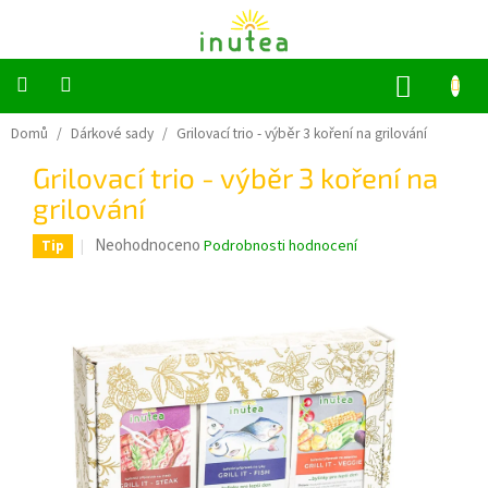
Přejít
na
obsah
NÁKUP
KOŠÍK
Bylinné
Domů
/
Dárkové sady
/
Grilovací trio - výběr 3 koření na grilování
a
ovocné
Grilovací trio - výběr 3 koření na
čaje
grilování
Jednodruhové
Průměrné
Neohodnoceno
Podrobnosti hodnocení
Tip
bylinky
hodnocení
produktu
Koření
je
0,0
z
Grilování
5
hvězdiček.
Dárkové
sady
Příslušenství