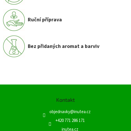
Ruční příprava
Bez přidaných aromat a barviv
Z
á
Kontakt
p
a
objednavky
@
inutea.cz
t
í
+420 771 286 171
inutea.cz