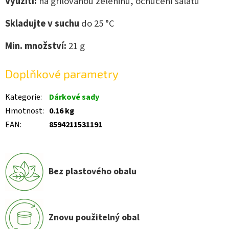
Využití:
na grilovanou zeleninu, ochucení salátů
Skladujte v suchu
do 25 °C
Min. množství:
21
g
Doplňkové parametry
Kategorie
:
Dárkové sady
Hmotnost
:
0.16 kg
EAN
:
8594211531191
Bez plastového obalu
Znovu použitelný obal