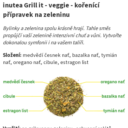
inutea Grill it - veggie - kořenící
přípravek na zeleninu
Bylinky a zelenina spolu krásně hrají. Tahle směs
propůjčí vaší zelenině intenzivní chuť a vůni. Vytvořte
dokonalou symfonii i na vašem talíři.
Složení:
medvědí česnek nať, bazalka nať, tymián
nať, oregano nať, cibule, estragon list