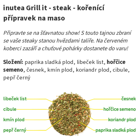
inutea Grill it - steak - kořenící
přípravek na maso
Připravte se na šťavnatou show! S touto tajnou zbraní
se vaše steaky stanou hvězdami talíře. Na červeném
koberci zazáří a chuťové pohárky dostanete do varu!
Složení:
paprika sladká plod, libeček list,
hořčice
semeno
, česnek, kmín plod, koriandr plod, cibule,
pepř černý